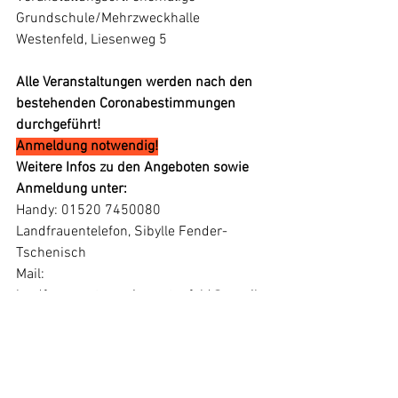
Grundschule/Mehrzweckhalle 
Westenfeld, Liesenweg 5
Alle Veranstaltungen werden nach den 
bestehenden Coronabestimmungen 
durchgeführt!
Anmeldung notwendig!
Weitere Infos zu den Angeboten sowie 
Anmeldung unter:
Handy: 01520 7450080 
Landfrauentelefon, Sibylle Fender-
Tschenisch
Mail: 
landfrauenortsvereinwestenfeld@gmail.c
om
Die Landfrauen Westenfeld finden Sie 
auch bei Facebook und Instagram.